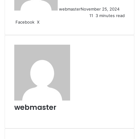
webmaster
November 25, 2024
11
3 minutes read
LinkedIn
Tumblr
Pinterest
Reddit
VKontakte
Share
Print
Facebook
X
via
Email
webmaster
Website