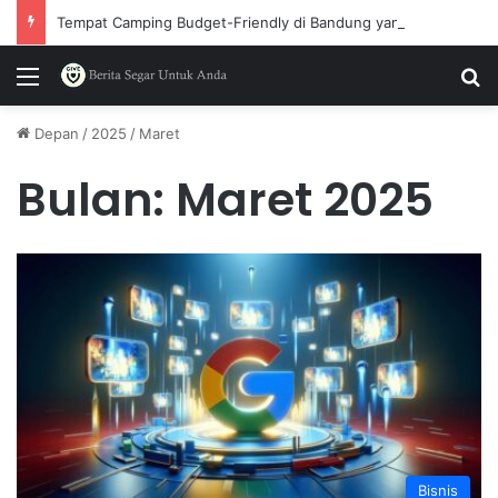
Tempat Camping Budget-Friendly di Bandung yang Wajib Dicoba
Menu
P
Depan
/
2025
/
Maret
Bulan:
Maret 2025
Bisnis