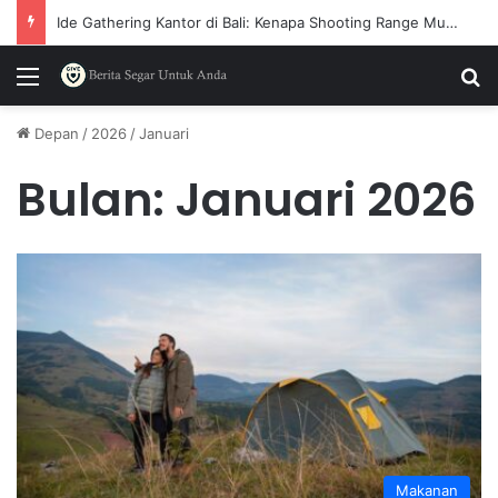
Rahasia di Balik Perusahaan yang Memilih Dokumen Terverifikasi
Menu
P
Depan
/
2026
/
Januari
Bulan:
Januari 2026
Makanan