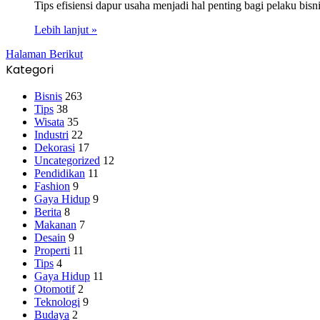
Tips efisiensi dapur usaha menjadi hal penting bagi pelaku bi
Lebih lanjut »
Halaman Berikut
Kategori
Bisnis
263
Tips
38
Wisata
35
Industri
22
Dekorasi
17
Uncategorized
12
Pendidikan
11
Fashion
9
Gaya Hidup
9
Berita
8
Makanan
7
Desain
9
Properti
11
Tips
4
Gaya Hidup
11
Otomotif
2
Teknologi
9
Budaya
2