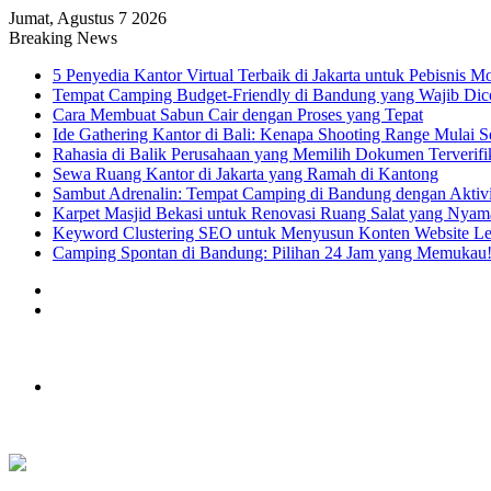
Jumat, Agustus 7 2026
Breaking News
5 Penyedia Kantor Virtual Terbaik di Jakarta untuk Pebisnis M
Tempat Camping Budget-Friendly di Bandung yang Wajib Dic
Cara Membuat Sabun Cair dengan Proses yang Tepat
Ide Gathering Kantor di Bali: Kenapa Shooting Range Mulai Se
Rahasia di Balik Perusahaan yang Memilih Dokumen Terverifi
Sewa Ruang Kantor di Jakarta yang Ramah di Kantong
Sambut Adrenalin: Tempat Camping di Bandung dengan Aktiv
Karpet Masjid Bekasi untuk Renovasi Ruang Salat yang Nyam
Keyword Clustering SEO untuk Menyusun Konten Website Le
Camping Spontan di Bandung: Pilihan 24 Jam yang Memukau
Artikel
Acak
Sidebar
Menu