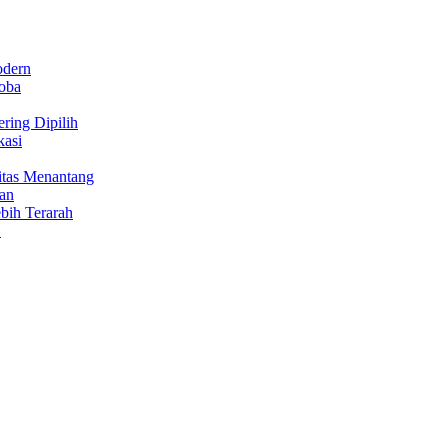
odern
oba
ring Dipilih
kasi
itas Menantang
an
bih Terarah
!