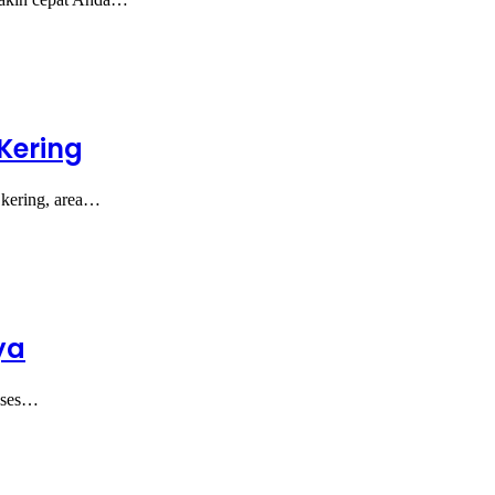
Kering
 kering, area…
ya
roses…