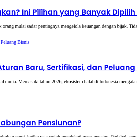
kan? Ini Pilihan yang Banyak Dipili
ak orang mulai sadar pentingnya mengelola keuangan dengan bijak. T
uran Baru, Sertifikasi, dan Peluang 
halal dunia. Memasuki tahun 2026, ekosistem halal di Indonesia menga
Tabungan Pensiunan?
akukan nanti, ketika usia sudah mendekati masa pensiun. Padahal, s