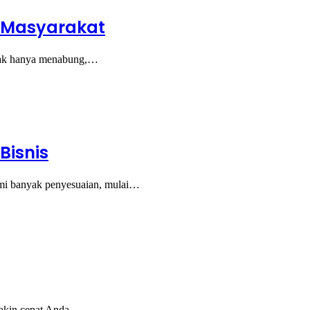
h Masyarakat
idak hanya menabung,…
Bisnis
lami banyak penyesuaian, mulai…
emakin cepat Anda…