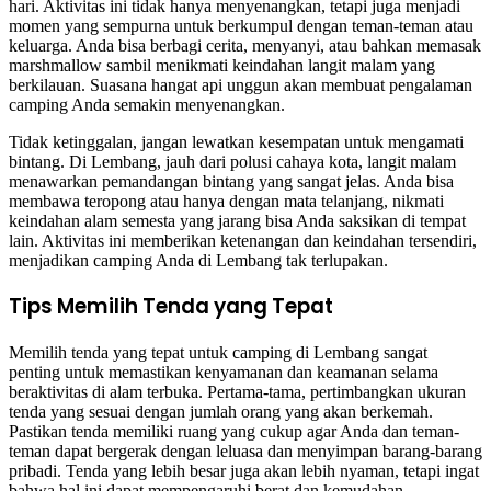
hari. Aktivitas ini tidak hanya menyenangkan, tetapi juga menjadi
momen yang sempurna untuk berkumpul dengan teman-teman atau
keluarga. Anda bisa berbagi cerita, menyanyi, atau bahkan memasak
marshmallow sambil menikmati keindahan langit malam yang
berkilauan. Suasana hangat api unggun akan membuat pengalaman
camping Anda semakin menyenangkan.
Tidak ketinggalan, jangan lewatkan kesempatan untuk mengamati
bintang. Di Lembang, jauh dari polusi cahaya kota, langit malam
menawarkan pemandangan bintang yang sangat jelas. Anda bisa
membawa teropong atau hanya dengan mata telanjang, nikmati
keindahan alam semesta yang jarang bisa Anda saksikan di tempat
lain. Aktivitas ini memberikan ketenangan dan keindahan tersendiri,
menjadikan camping Anda di Lembang tak terlupakan.
Tips Memilih Tenda yang Tepat
Memilih tenda yang tepat untuk camping di Lembang sangat
penting untuk memastikan kenyamanan dan keamanan selama
beraktivitas di alam terbuka. Pertama-tama, pertimbangkan ukuran
tenda yang sesuai dengan jumlah orang yang akan berkemah.
Pastikan tenda memiliki ruang yang cukup agar Anda dan teman-
teman dapat bergerak dengan leluasa dan menyimpan barang-barang
pribadi. Tenda yang lebih besar juga akan lebih nyaman, tetapi ingat
bahwa hal ini dapat mempengaruhi berat dan kemudahan