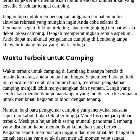
terutama jika Anda memutuskan untuk mencoba kuliner lokal yang
tersedia di sekitar tempat camping.
Jangan lupa untuk mempersiapkan anggaran tambahan untuk
aktivitas rekreasi yang mungkin ingin Anda coba selama di
Lembang, seperti hiking, trekking, atau mengunjungi tempat wisata
dekat lokasi camping. Dengan memperhitungkan semua aspek ini,
Anda dapat menikmati pengalaman camping di Lembang tanpa
khawatir tentang biaya yang tidak terduga.
Waktu Terbaik untuk Camping
Waktu terbaik untuk camping di Lembang biasanya berada di
musim kemarau, antara bulan Juni hingga September. Pada periode
ini, cuaca relatif cerah dan minim hujan, membuat pengalaman
camping menjadi lebih menyenangkan dan nyaman. Langit yang
cerah akan memberikan pemandangan yang indah, serta kesempatan
untuk menikmati kegiatan outdoor dengan tenang.
Namun, bagi para penggemar camping yang menyukai suasana
sejuk dan kabut, bulan Oktober hingga Maret bisa menjadi pilihan
terbaik. Meskipun hujan lebih sering muncul, panorama Lembang
yang diselimuti kabut memberikan keindahan yang berbeda.
Kegiatan seperti membuat api unggun dan menikmati teh hangat di
tengah suasana yang sejuk dapat menjadi momen yang sangat