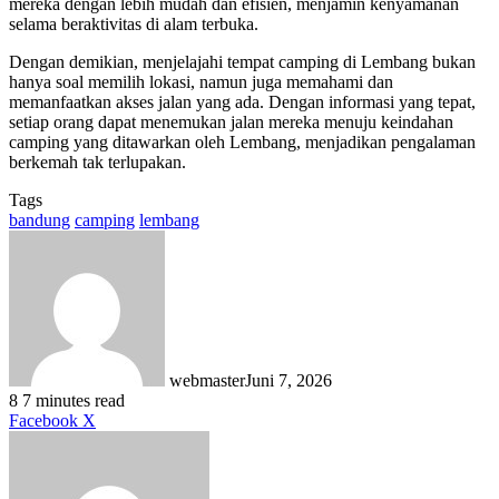
mereka dengan lebih mudah dan efisien, menjamin kenyamanan
selama beraktivitas di alam terbuka.
Dengan demikian, menjelajahi tempat camping di Lembang bukan
hanya soal memilih lokasi, namun juga memahami dan
memanfaatkan akses jalan yang ada. Dengan informasi yang tepat,
setiap orang dapat menemukan jalan mereka menuju keindahan
camping yang ditawarkan oleh Lembang, menjadikan pengalaman
berkemah tak terlupakan.
Tags
bandung
camping
lembang
webmaster
Juni 7, 2026
8
7 minutes read
LinkedIn
Tumblr
Pinterest
Reddit
VKontakte
Share
Print
Facebook
X
via
Email