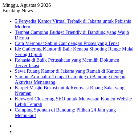
Minggu, Agustus 9 2026
Breaking News
5 Penyedia Kantor Virtual Terbaik di Jakarta untuk Pebisnis
Modern
Tempat Camping Budget-Friendly di Bandung yang Wajib
Dicoba
Cara Membuat Sabun Cair dengan Proses yang Tepat
Ide Gathering Kantor di Bali: Kenapa Shooting Range Mulai
Sering Dipilih
Rahasia di Balik Perusahaan yang Memilih Dokumen
Terverifikasi
Sewa Ruang Kantor di Jakarta yang Ramah di Kantong
Sambut Adrenalin: Tempat Camping di Bandung dengan
Aktivitas Menantang
Karpet Masjid Bekasi untuk Renovasi Ruang Salat yang
Nyaman
Keyword Clustering SEO untuk Menyusun Konten Website
Lebih Terarah
Camping Spontan di Bandung: Pilihan 24 Jam yang
Memukau!
Artikel
Acak
Sidebar