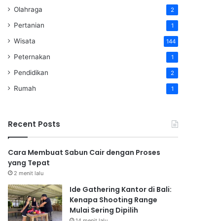
Olahraga
2
Pertanian
1
Wisata
144
Peternakan
1
Pendidikan
2
Rumah
1
Recent Posts
Cara Membuat Sabun Cair dengan Proses
yang Tepat
2 menit lalu
Ide Gathering Kantor di Bali:
Kenapa Shooting Range
Mulai Sering Dipilih
14 menit lalu