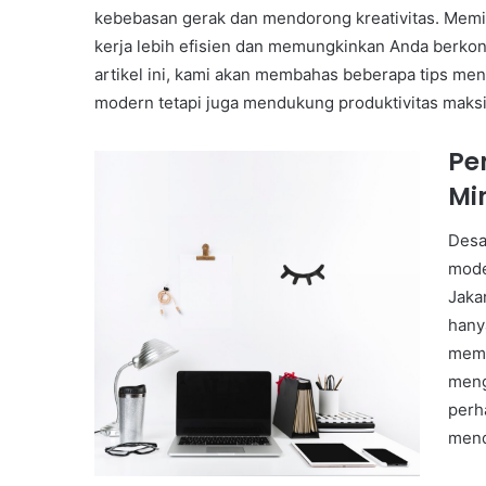
kebebasan gerak dan mendorong kreativitas. Memi
kerja lebih efisien dan memungkinkan Anda berkon
artikel ini, kami akan membahas beberapa tips mend
modern tetapi juga mendukung produktivitas maksi
Pe
Mi
Desa
mode
Jaka
hany
memb
meng
perh
mend