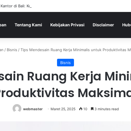
 Kantor di Bali: Kenapa Shooting Range Mulai Sering Dipilih
pan
Tentang Kami
Kebijakan Privasi
Disclaimer
Hub
an
/
Bisnis
/
Tips Mendesain Ruang Kerja Minimalis untuk Produktivitas M
Bisnis
sain Ruang Kerja Mini
roduktivitas Maksim
webmaster
Maret 25, 2025
10
3 minutes read