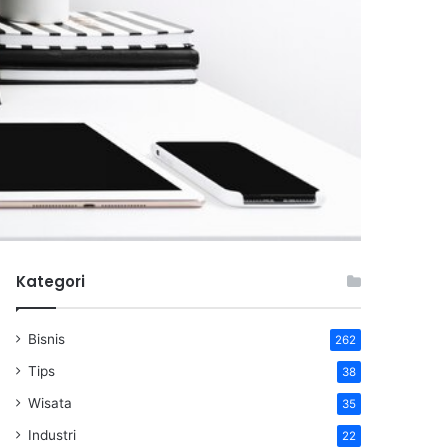
Kategori
Bisnis
262
Tips
38
Wisata
35
Industri
22