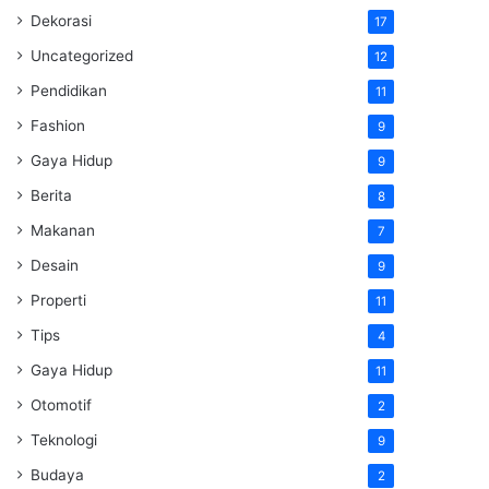
Dekorasi
17
Uncategorized
12
Pendidikan
11
Fashion
9
Gaya Hidup
9
Berita
8
Makanan
7
Desain
9
Properti
11
Tips
4
Gaya Hidup
11
Otomotif
2
Teknologi
9
Budaya
2