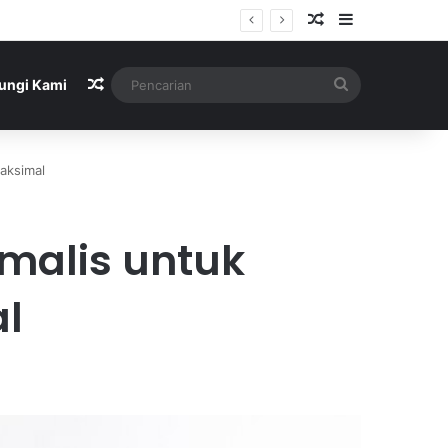
Artikel Acak
Sidebar
Artikel Acak
Pencarian
ungi Kami
aksimal
malis untuk
al