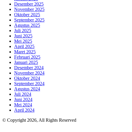
Desember 2025
November 2025
Oktober 2025
September 2025
Agustus 2025
Juli 2025
Juni 2025
Mei 2025
April 2025
Maret 2025
Februari 2025
Januari 2025
Desember 2024
November 2024
Oktober 2024
September 2024
Agustus 2024
Juli 2024
Juni 2024
Mei 2024
April 2024
© Copyright 2026, All Rights Reserved
Facebook
X
WhatsApp
Telegram
Back