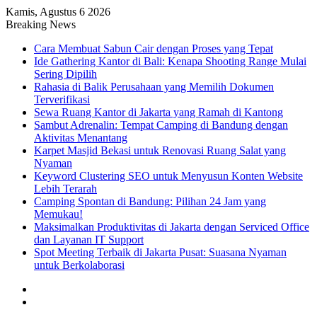
Kamis, Agustus 6 2026
Breaking News
Cara Membuat Sabun Cair dengan Proses yang Tepat
Ide Gathering Kantor di Bali: Kenapa Shooting Range Mulai
Sering Dipilih
Rahasia di Balik Perusahaan yang Memilih Dokumen
Terverifikasi
Sewa Ruang Kantor di Jakarta yang Ramah di Kantong
Sambut Adrenalin: Tempat Camping di Bandung dengan
Aktivitas Menantang
Karpet Masjid Bekasi untuk Renovasi Ruang Salat yang
Nyaman
Keyword Clustering SEO untuk Menyusun Konten Website
Lebih Terarah
Camping Spontan di Bandung: Pilihan 24 Jam yang
Memukau!
Maksimalkan Produktivitas di Jakarta dengan Serviced Office
dan Layanan IT Support
Spot Meeting Terbaik di Jakarta Pusat: Suasana Nyaman
untuk Berkolaborasi
Artikel
Acak
Sidebar