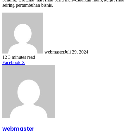
seiring pertumbuhan bisnis.
webmaster
Juli 29, 2024
12
3 minutes read
LinkedIn
Tumblr
Pinterest
Reddit
VKontakte
Share
Print
Facebook
X
via
Email
webmaster