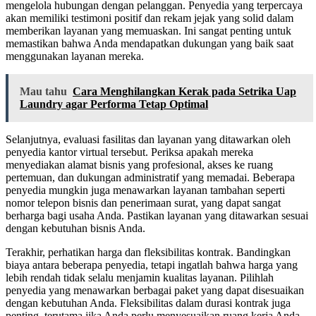
mengelola hubungan dengan pelanggan. Penyedia yang terpercaya
akan memiliki testimoni positif dan rekam jejak yang solid dalam
memberikan layanan yang memuaskan. Ini sangat penting untuk
memastikan bahwa Anda mendapatkan dukungan yang baik saat
menggunakan layanan mereka.
Mau tahu
Cara Menghilangkan Kerak pada Setrika Uap
Laundry agar Performa Tetap Optimal
Selanjutnya, evaluasi fasilitas dan layanan yang ditawarkan oleh
penyedia kantor virtual tersebut. Periksa apakah mereka
menyediakan alamat bisnis yang profesional, akses ke ruang
pertemuan, dan dukungan administratif yang memadai. Beberapa
penyedia mungkin juga menawarkan layanan tambahan seperti
nomor telepon bisnis dan penerimaan surat, yang dapat sangat
berharga bagi usaha Anda. Pastikan layanan yang ditawarkan sesuai
dengan kebutuhan bisnis Anda.
Terakhir, perhatikan harga dan fleksibilitas kontrak. Bandingkan
biaya antara beberapa penyedia, tetapi ingatlah bahwa harga yang
lebih rendah tidak selalu menjamin kualitas layanan. Pilihlah
penyedia yang menawarkan berbagai paket yang dapat disesuaikan
dengan kebutuhan Anda. Fleksibilitas dalam durasi kontrak juga
penting, terutama jika Anda perlu menyesuaikan ruang kerja Anda