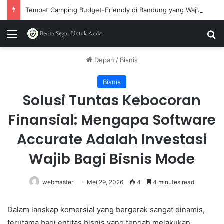
Tempat Camping Budget-Friendly di Bandung yang Wajib Dicoba
Menu
P
Depan
/
Bisnis
Bisnis
Solusi Tuntas Kebocoran
Finansial: Mengapa Software
Accurate Adalah Investasi
Wajib Bagi Bisnis Mode
webmaster
Mei 29, 2026
4
4 minutes read
Dalam lanskap komersial yang bergerak sangat dinamis,
terutama bagi entitas bisnis yang tengah melakukan