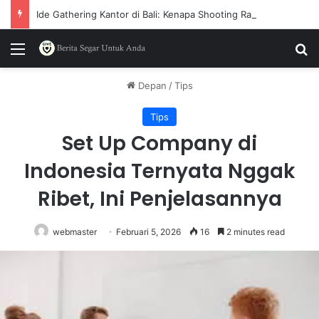
Ide Gathering Kantor di Bali: Kenapa Shooting Range Mulai Sering Dipilih
Menu
P
Depan
/
Tips
Tips
Set Up Company di
Indonesia Ternyata Nggak
Ribet, Ini Penjelasannya
webmaster
Februari 5, 2026
16
2 minutes read