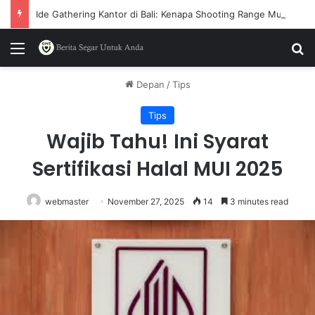
Ide Gathering Kantor di Bali: Kenapa Shooting Range Mulai Sering Dipilih
Menu
P
Depan
/
Tips
Tips
Wajib Tahu! Ini Syarat
Sertifikasi Halal MUI 2025
webmaster
November 27, 2025
14
3 minutes read