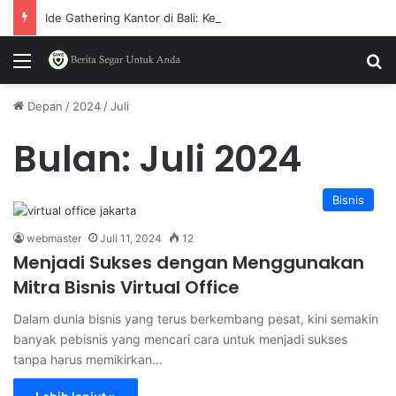
Ide Gathering Kantor di Bali: Kenapa Shooting Range Mulai Sering Dipilih
Menu
P
Depan
/
2024
/
Juli
Bulan:
Juli 2024
Bisnis
webmaster
Juli 11, 2024
12
Menjadi Sukses dengan Menggunakan
Mitra Bisnis Virtual Office
Dalam dunia bisnis yang terus berkembang pesat, kini semakin
banyak pebisnis yang mencari cara untuk menjadi sukses
tanpa harus memikirkan…