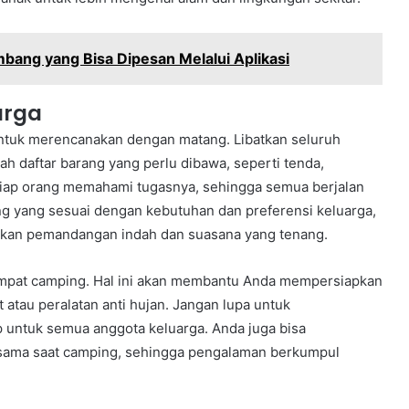
ang yang Bisa Dipesan Melalui Aplikasi
arga
ntuk merencanakan dengan matang. Libatkan seluruh
h daftar barang yang perlu dibawa, seperti tenda,
etiap orang memahami tugasnya, sehingga semua berjalan
mping yang sesuai dengan kebutuhan dan preferensi keluarga,
an pemandangan indah dan suasana yang tenang.
tempat camping. Hal ini akan membantu Anda mempersiapkan
 atau peralatan anti hujan. Jangan lupa untuk
ntuk semua anggota keluarga. Anda juga bisa
sama saat camping, sehingga pengalaman berkumpul