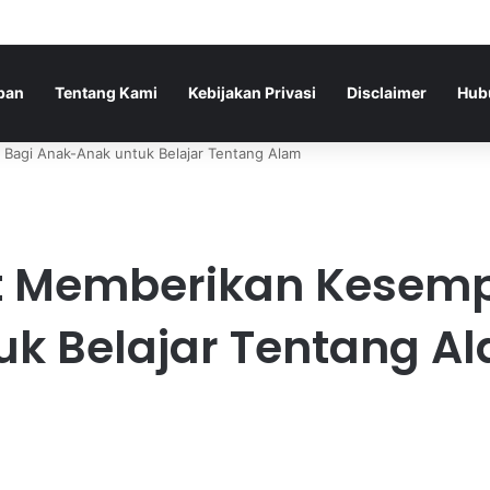
pan
Tentang Kami
Kebijakan Privasi
Disclaimer
Hub
Bagi Anak-Anak untuk Belajar Tentang Alam
 Memberikan Kesemp
k Belajar Tentang A