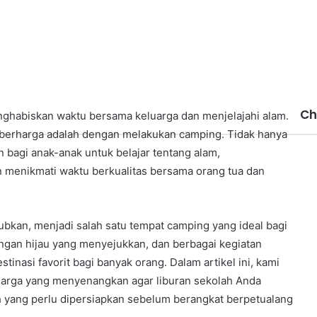
Ch
nghabiskan waktu bersama keluarga dan menjelajahi alam.
Cl
 berharga adalah dengan melakukan camping. Tidak hanya
agi anak-anak untuk belajar tentang alam,
menikmati waktu berkualitas bersama orang tua dan
kan, menjadi salah satu tempat camping yang ideal bagi
gan hijau yang menyejukkan, dan berbagai kegiatan
nasi favorit bagi banyak orang. Dalam artikel ini, kami
arga yang menyenangkan agar liburan sekolah Anda
h yang perlu dipersiapkan sebelum berangkat berpetualang