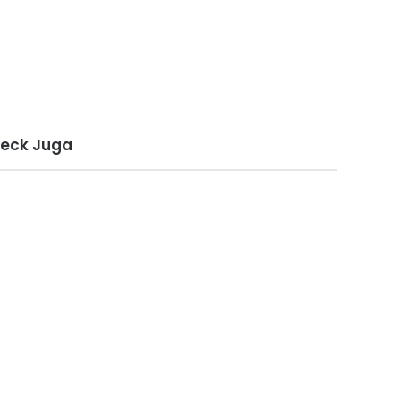
eck Juga
ose