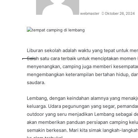
webmaster
Oktober 26, 2024
Liburan sekolah adalah waktu yang tepat untuk me
Salah satu cara terbaik untuk menciptakan momen
menyenangkan, camping juga memberi kesempatan b
mengembangkan keterampilan bertahan hidup, dan 
saudara.
Lembang, dengan keindahan alamnya yang menakjub
keluarga. Udara pegunungan yang segar, pemandan
outdoor yang seru menjadikan Lembang sebagai desti
akan memberikan panduan persiapan camping kelu
semakin berkesan. Mari kita simak langkah-langka