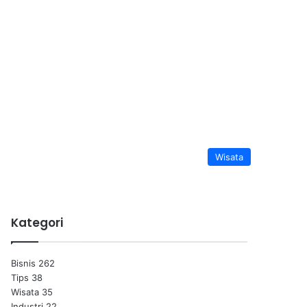
Wisata
Kategori
Bisnis
262
Tips
38
Wisata
35
Industri
22