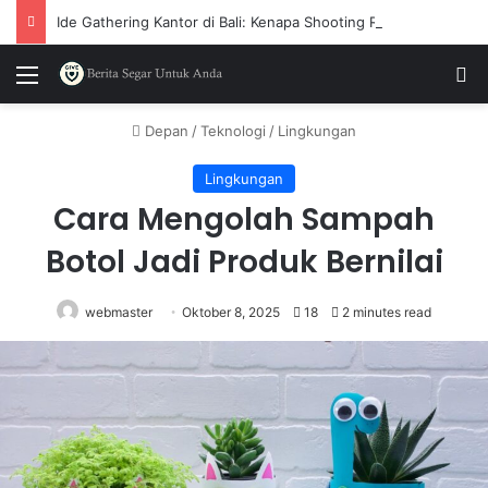
Ide Gathering Kantor di Bali: Kenapa Shooting Range Mulai Sering Dipilih
Menu
P
Depan
/
Teknologi
/
Lingkungan
Lingkungan
Cara Mengolah Sampah
Botol Jadi Produk Bernilai
webmaster
Oktober 8, 2025
18
2 minutes read