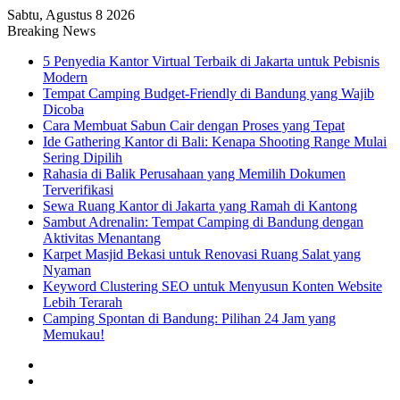
Sabtu, Agustus 8 2026
Breaking News
5 Penyedia Kantor Virtual Terbaik di Jakarta untuk Pebisnis
Modern
Tempat Camping Budget-Friendly di Bandung yang Wajib
Dicoba
Cara Membuat Sabun Cair dengan Proses yang Tepat
Ide Gathering Kantor di Bali: Kenapa Shooting Range Mulai
Sering Dipilih
Rahasia di Balik Perusahaan yang Memilih Dokumen
Terverifikasi
Sewa Ruang Kantor di Jakarta yang Ramah di Kantong
Sambut Adrenalin: Tempat Camping di Bandung dengan
Aktivitas Menantang
Karpet Masjid Bekasi untuk Renovasi Ruang Salat yang
Nyaman
Keyword Clustering SEO untuk Menyusun Konten Website
Lebih Terarah
Camping Spontan di Bandung: Pilihan 24 Jam yang
Memukau!
Artikel
Acak
Sidebar