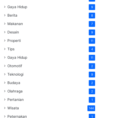
Gaya Hidup
9
Berita
8
Makanan
7
Desain
9
Properti
11
Tips
4
Gaya Hidup
11
Otomotif
2
Teknologi
9
Budaya
2
Olahraga
2
Pertanian
1
Wisata
144
Peternakan
1