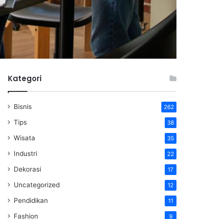
Kategori
Bisnis
262
Tips
38
Wisata
35
Industri
22
Dekorasi
17
Uncategorized
12
Pendidikan
11
Fashion
9