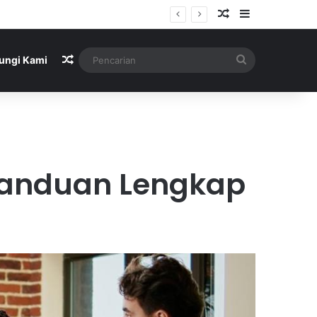
Artikel Acak
Sidebar
Artikel Acak
Pencarian
ungi Kami
 Panduan Lengkap