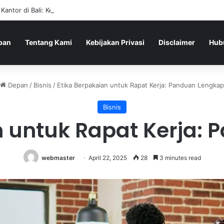
 Kantor di Bali: Kenapa Shooting Range Mulai Sering Dipilih
pan
Tentang Kami
Kebijakan Privasi
Disclaimer
Hub
Depan
/
Bisnis
/
Etika Berpakaian untuk Rapat Kerja: Panduan Lengkap
Bisnis
n untuk Rapat Kerja:
webmaster
April 22, 2025
28
3 minutes read