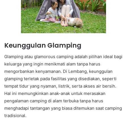
Keunggulan Glamping
Glamping atau glamorous camping adalah pilihan ideal bagi
keluarga yang ingin menikmati alam tanpa harus
mengorbankan kenyamanan. Di Lembang, keunggulan
glamping terletak pada fasilitas yang disediakan, seperti
tempat tidur yang nyaman, listrik, serta akses air bersih.
Hal ini memungkinkan anak-anak untuk merasakan
pengalaman camping di alam terbuka tanpa harus
menghadapi tantangan yang biasa ditemukan saat camping
tradisional.