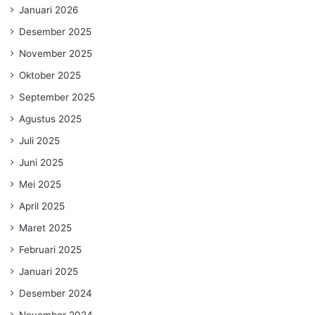
Januari 2026
Desember 2025
November 2025
Oktober 2025
September 2025
Agustus 2025
Juli 2025
Juni 2025
Mei 2025
April 2025
Maret 2025
Februari 2025
Januari 2025
Desember 2024
November 2024