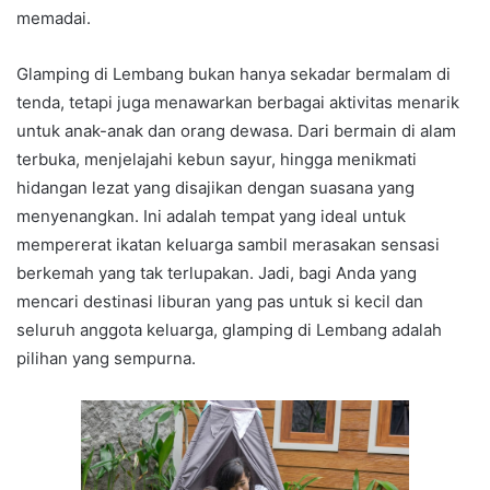
memadai.
Glamping di Lembang bukan hanya sekadar bermalam di
tenda, tetapi juga menawarkan berbagai aktivitas menarik
untuk anak-anak dan orang dewasa. Dari bermain di alam
terbuka, menjelajahi kebun sayur, hingga menikmati
hidangan lezat yang disajikan dengan suasana yang
menyenangkan. Ini adalah tempat yang ideal untuk
mempererat ikatan keluarga sambil merasakan sensasi
berkemah yang tak terlupakan. Jadi, bagi Anda yang
mencari destinasi liburan yang pas untuk si kecil dan
seluruh anggota keluarga, glamping di Lembang adalah
pilihan yang sempurna.