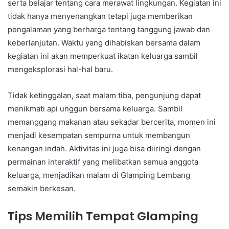
serta belajar tentang cara merawat lingkungan. Kegiatan ini
tidak hanya menyenangkan tetapi juga memberikan
pengalaman yang berharga tentang tanggung jawab dan
keberlanjutan. Waktu yang dihabiskan bersama dalam
kegiatan ini akan memperkuat ikatan keluarga sambil
mengeksplorasi hal-hal baru.
Tidak ketinggalan, saat malam tiba, pengunjung dapat
menikmati api unggun bersama keluarga. Sambil
memanggang makanan atau sekadar bercerita, momen ini
menjadi kesempatan sempurna untuk membangun
kenangan indah. Aktivitas ini juga bisa diiringi dengan
permainan interaktif yang melibatkan semua anggota
keluarga, menjadikan malam di Glamping Lembang
semakin berkesan.
Tips Memilih Tempat Glamping