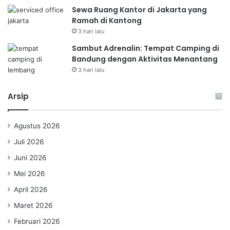
Sewa Ruang Kantor di Jakarta yang
Ramah di Kantong
3 hari lalu
Sambut Adrenalin: Tempat Camping di
Bandung dengan Aktivitas Menantang
3 hari lalu
Arsip
Agustus 2026
Juli 2026
Juni 2026
Mei 2026
April 2026
Maret 2026
Februari 2026