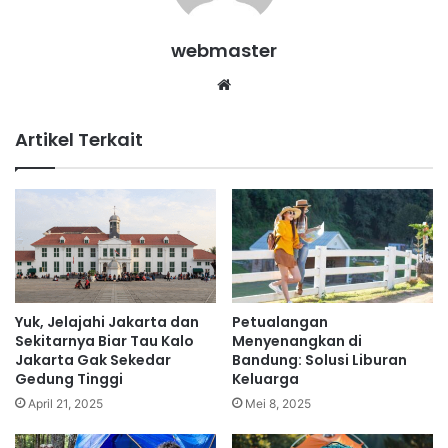
webmaster
Website
Artikel Terkait
Yuk, Jelajahi Jakarta dan
Petualangan
Sekitarnya Biar Tau Kalo
Menyenangkan di
Jakarta Gak Sekedar
Bandung: Solusi Liburan
Gedung Tinggi
Keluarga
April 21, 2025
Mei 8, 2025