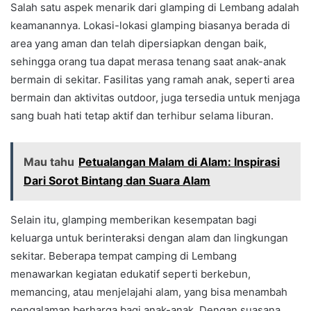
Salah satu aspek menarik dari glamping di Lembang adalah
keamanannya. Lokasi-lokasi glamping biasanya berada di
area yang aman dan telah dipersiapkan dengan baik,
sehingga orang tua dapat merasa tenang saat anak-anak
bermain di sekitar. Fasilitas yang ramah anak, seperti area
bermain dan aktivitas outdoor, juga tersedia untuk menjaga
sang buah hati tetap aktif dan terhibur selama liburan.
Mau tahu
Petualangan Malam di Alam: Inspirasi
Dari Sorot Bintang dan Suara Alam
Selain itu, glamping memberikan kesempatan bagi
keluarga untuk berinteraksi dengan alam dan lingkungan
sekitar. Beberapa tempat camping di Lembang
menawarkan kegiatan edukatif seperti berkebun,
memancing, atau menjelajahi alam, yang bisa menambah
pengalaman berharga bagi anak-anak. Dengan suasana