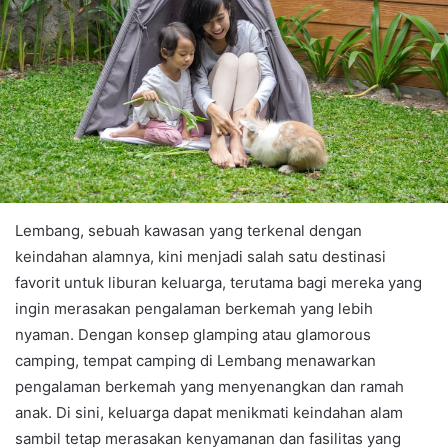
Lembang, sebuah kawasan yang terkenal dengan
keindahan alamnya, kini menjadi salah satu destinasi
favorit untuk liburan keluarga, terutama bagi mereka yang
ingin merasakan pengalaman berkemah yang lebih
nyaman. Dengan konsep glamping atau glamorous
camping, tempat camping di Lembang menawarkan
pengalaman berkemah yang menyenangkan dan ramah
anak. Di sini, keluarga dapat menikmati keindahan alam
sambil tetap merasakan kenyamanan dan fasilitas yang