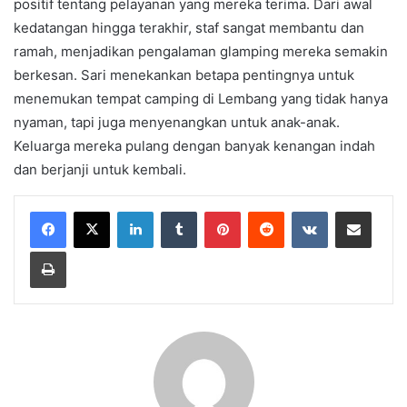
positif tentang pelayanan yang mereka terima. Dari awal
kedatangan hingga terakhir, staf sangat membantu dan
ramah, menjadikan pengalaman glamping mereka semakin
berkesan. Sari menekankan betapa pentingnya untuk
menemukan tempat camping di Lembang yang tidak hanya
nyaman, tapi juga menyenangkan untuk anak-anak.
Keluarga mereka pulang dengan banyak kenangan indah
dan berjanji untuk kembali.
LinkedIn
Tumblr
Pinterest
Reddit
VKontakte
Share via Email
Print