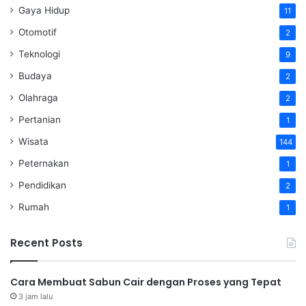
Gaya Hidup
11
Otomotif
2
Teknologi
9
Budaya
2
Olahraga
2
Pertanian
1
Wisata
144
Peternakan
1
Pendidikan
2
Rumah
1
Recent Posts
Cara Membuat Sabun Cair dengan Proses yang Tepat
3 jam lalu