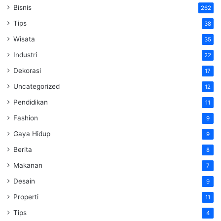
Bisnis
262
Tips
38
Wisata
35
Industri
22
Dekorasi
17
Uncategorized
12
Pendidikan
11
Fashion
9
Gaya Hidup
9
Berita
8
Makanan
7
Desain
9
Properti
11
Tips
4