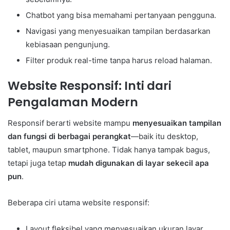
Chatbot yang bisa memahami pertanyaan pengguna.
Navigasi yang menyesuaikan tampilan berdasarkan
kebiasaan pengunjung.
Filter produk real-time tanpa harus reload halaman.
Website Responsif: Inti dari
Pengalaman Modern
Responsif berarti website mampu
menyesuaikan tampilan
dan fungsi di berbagai perangkat
—baik itu desktop,
tablet, maupun smartphone. Tidak hanya tampak bagus,
tetapi juga tetap
mudah digunakan di layar sekecil apa
pun
.
Beberapa ciri utama website responsif:
Layout fleksibel yang menyesuaikan ukuran layar.