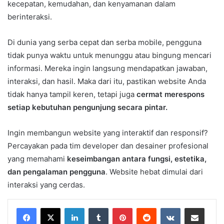
kecepatan, kemudahan, dan kenyamanan dalam
berinteraksi.
Di dunia yang serba cepat dan serba mobile, pengguna
tidak punya waktu untuk menunggu atau bingung mencari
informasi. Mereka ingin langsung mendapatkan jawaban,
interaksi, dan hasil. Maka dari itu, pastikan website Anda
tidak hanya tampil keren, tetapi juga
cermat merespons
setiap kebutuhan pengunjung secara pintar.
Ingin membangun website yang interaktif dan responsif?
Percayakan pada tim developer dan desainer profesional
yang memahami
keseimbangan antara fungsi, estetika,
dan pengalaman pengguna
. Website hebat dimulai dari
interaksi yang cerdas.
LinkedIn
Tumblr
Pinterest
Reddit
VKontakte
Share via Email