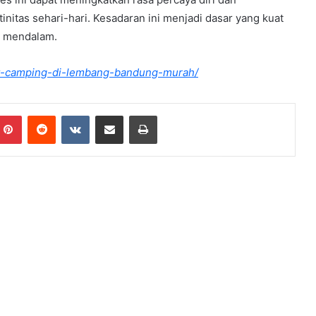
initas sehari-hari. Kesadaran ini menjadi dasar yang kuat
h mendalam.
at-camping-di-lembang-bandung-murah/
mblr
Pinterest
Reddit
VKontakte
Share via Email
Print