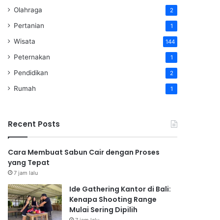
Olahraga
2
Pertanian
1
Wisata
144
Peternakan
1
Pendidikan
2
Rumah
1
Recent Posts
Cara Membuat Sabun Cair dengan Proses
yang Tepat
7 jam lalu
Ide Gathering Kantor di Bali:
Kenapa Shooting Range
Mulai Sering Dipilih