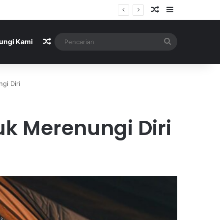
Artikel Acak
Sidebar
Artikel Acak
Pencarian
ungi Kami
gi Diri
k Merenungi Diri