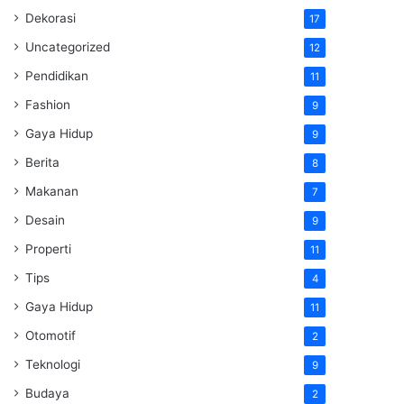
Dekorasi
17
Uncategorized
12
Pendidikan
11
Fashion
9
Gaya Hidup
9
Berita
8
Makanan
7
Desain
9
Properti
11
Tips
4
Gaya Hidup
11
Otomotif
2
Teknologi
9
Budaya
2