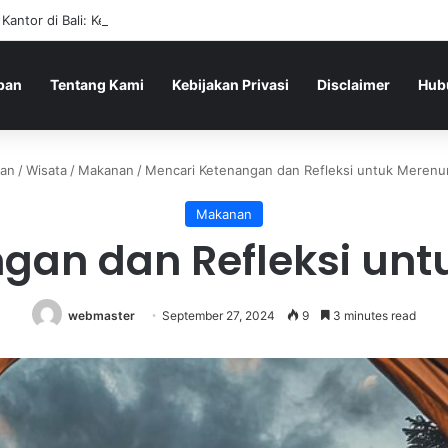
 Kantor di Bali: Kenapa Shooting Range Mulai Sering Dipilih
pan
Tentang Kami
Kebijakan Privasi
Disclaimer
Hub
an
/
Wisata
/
Makanan
/
Mencari Ketenangan dan Refleksi untuk Merenun
Makanan
gan dan Refleksi untu
webmaster
September 27, 2024
9
3 minutes read