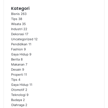
Kategori
Bisnis
263
Tips
38
Wisata
35
Industri
22
Dekorasi
17
Uncategorized
12
Pendidikan
11
Fashion
9
Gaya Hidup
9
Berita
8
Makanan
7
Desain
9
Properti
11
Tips
4
Gaya Hidup
11
Otomotif
2
Teknologi
9
Budaya
2
Olahraga
2