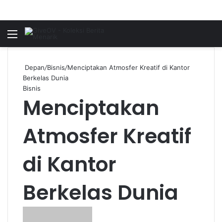
Menu
P
Depan
/
Bisnis
/
Menciptakan Atmosfer Kreatif di Kantor
Berkelas Dunia
Bisnis
Menciptakan
Atmosfer Kreatif
di Kantor
Berkelas Dunia