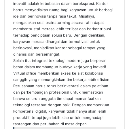
inovatif adalah kebebasan dalam berekspresi. Kantor
harus menyediakan ruang bagi karyawan untuk berbagi
ide dan berinovasi tanpa rasa takut. Misalnya,
mengadakan sesi brainstorming secara rutin dapat
membantu staf merasa lebih terlibat dan berkontribusi
terhadap penciptaan solusi baru. Dengan demikian,
karyawan merasa dihargai dan termotivasi untuk
berinovasi, menjadikan kantor sebagai tempat yang
dinamis dan bersemangat.
Selain itu, integrasi teknologi modern juga berperan
besar dalam membangun budaya kerja yang inovatif.
Virtual office memberikan akses ke alat kolaborasi
canggih yang memungkinkan tim bekerja lebih efisien.
Perusahaan harus terus berinvestasi dalam pelatihan
dan perkembangan profesional untuk memastikan
bahwa seluruh anggota tim dapat memanfaatkan
teknologi tersebut dengan baik. Dengan memperkuat
kompetensi digital, karyawan tidak hanya akan lebih
produktif, tetapi juga lebih siap untuk menghadapi
tantangan dan perubahan di masa depan.