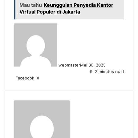
Mau tahu
Keunggulan Penyedia Kantor
Virtual Populer di Jakarta
webmaster
Mei 30, 2025
9
3 minutes read
LinkedIn
Tumblr
Pinterest
Reddit
VKontakte
Share
Print
Facebook
X
via
Email