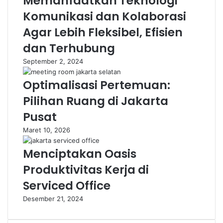
Memanfaatkan Teknologi
Komunikasi dan Kolaborasi
Agar Lebih Fleksibel, Efisien
dan Terhubung
September 2, 2024
Optimalisasi Pertemuan:
Pilihan Ruang di Jakarta
Pusat
Maret 10, 2026
Menciptakan Oasis
Produktivitas Kerja di
Serviced Office
Desember 21, 2024