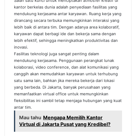
Salah satu kunci untuk menciptakan atmosfer kreatif di
kantor berkelas dunia adalah penyediaan fasilitas yang
mendukung kerjasama antar karyawan. Ruang kerja yang
dirancang secara terbuka memungkinkan interaksi yang
lebih baik di antara tim. Dengan adanya area kolaboratif,
karyawan dapat berbagi ide dan bekerja sama dengan
lebih efektif, sehingga meningkatkan produktivitas dan
inovasi.
Fasilitas teknologi juga sangat penting dalam
mendukung kerjasama. Penggunaan perangkat lunak
kolaborasi, video conference, dan alat komunikasi yang
canggih akan memudahkan karyawan untuk terhubung
satu sama lain, bahkan jika mereka bekerja dari lokasi
yang berbeda. Di Jakarta, banyak perusahaan yang
memanfaatkan virtual office untuk memungkinkan
fleksibilitas ini sambil tetap menjaga hubungan yang kuat
antar tim.
Mau tahu
Mengapa Memilih Kantor
Virtual di Jakarta Pusat yang Kredibel?