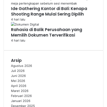
Ide Gathering Kantor di Bali: Kenapa
Shooting Range Mulai Sering Dipilih
4 hari lalu
Rahasia di Balik Perusahaan yang
Memilih Dokumen Terverifikasi
4 hari lalu
Arsip
Agustus 2026
Juli 2026
Juni 2026
Mei 2026
April 2026
Maret 2026
Februari 2026
Januari 2026
Desember 2025