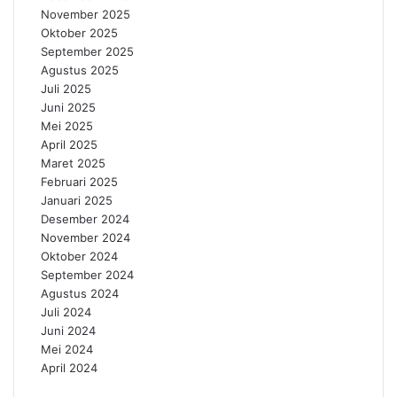
November 2025
Oktober 2025
September 2025
Agustus 2025
Juli 2025
Juni 2025
Mei 2025
April 2025
Maret 2025
Februari 2025
Januari 2025
Desember 2024
November 2024
Oktober 2024
September 2024
Agustus 2024
Juli 2024
Juni 2024
Mei 2024
April 2024