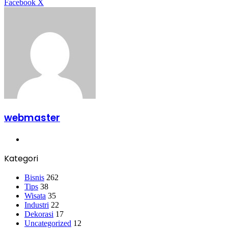
LinkedIn
Tumblr
Pinterest
Reddit
VKontakte
Share
Print
Facebook
X
via
Email
webmaster
Website
Kategori
Bisnis
262
Tips
38
Wisata
35
Industri
22
Dekorasi
17
Uncategorized
12