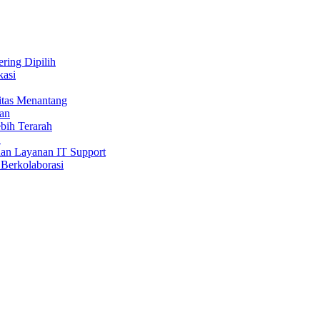
ring Dipilih
kasi
itas Menantang
an
bih Terarah
!
 dan Layanan IT Support
 Berkolaborasi