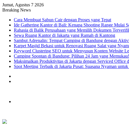
Jumat, Agustus 7 2026
Breaking News
Cara Membuat Sabun Cair dengan Proses yang Tepat
Ide Gathering Kantor di Bali: Kenapa Shooting Range Mulai Se
Rahasia di Balik Perusahaan yang Memilih Dokumen Terverifi
Sewa Ruang Kantor di Jakarta yang Ramah di Kantong
Sambut Adrenalin: Tempat Camping di Bandung dengan Aktiv
Karpet Masjid Bekasi untuk Renovasi Ruang Salat yang Nyam
Keyword Clustering SEO untuk Menyusun Konten Website Le
Camping Spontan di Bandung: Pilihan 24 Jam yang Memukau
Maksimalkan Produktivitas di Jakarta dengan Serviced Office
Spot Meeting Terbaik di Jakarta Pusat: Suasana Nyaman untuk
Artikel
Acak
Sidebar
Menu