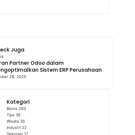
eck Juga
se
is
ran Partner Odoo dalam
ngoptimalkan Sistem ERP Perusahaan
ober 28, 2025
Kategori
Bisnis
263
Tips
38
Wisata
35
Industri
22
Dekorasi
17