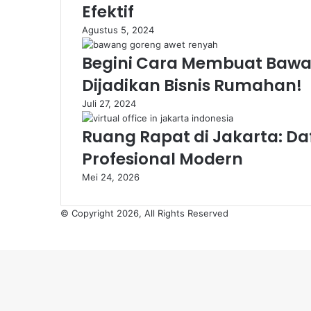
Efektif
Agustus 5, 2024
Begini Cara Membuat Bawa
Dijadikan Bisnis Rumahan!
Juli 27, 2024
Ruang Rapat di Jakarta: Daf
Profesional Modern
Mei 24, 2026
© Copyright 2026, All Rights Reserved
Facebook
X
WhatsApp
Telegram
Back
to
top
button