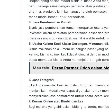
Dropshipping adalah model bisnis di mana Anda men
perlu bekerja sama dengan pemasok atau produsen
diterima, produk dikirimkan langsung oleh pemasok
tanpa modal besar untuk persediaan.
4. Jasa Pembersihan Rumah
Bisnis jasa pembersihan rumah merupakan usaha yan
investasi dalam peralatan pembersihan dasar dan pro
mereka yang sibuk dan tidak memiliki waktu untuk 
5. Usaha Kuliner Kecil (Jajan Gorengan, Minuman, dll.
Bisnis makanan selalu memiliki pangsa pasar yang be
kering, bisnis kuliner kecil dapat dimulai dengan mo
dapat membuat bisnis Anda menonjol di tengah pers
Mau tahu
Peran Partner Odoo dalam M
6. Jasa Fotografi
Jika Anda memiliki keahlian dalam fotografi, membuka
menjanjikan. Modal awal dapat digunakan untuk memb
menyediakan jasa pemotretan untuk acara-acara kecil,
7. Kursus Online atau Bimbingan Les
Bagi mereka yang ahli dalam bidang tertentu, member