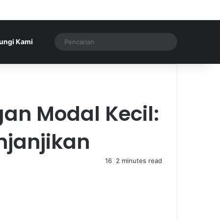
Artikel Acak
Sidebar
Artikel Acak
Pencarian
ungi Kami
an Modal Kecil:
njanjikan
16
2 minutes read