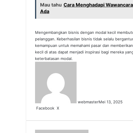
Mau tahu
Cara Menghadapi Wawancara 
Ada
Mengembangkan bisnis dengan modal kecil membutuh
pelanggan. Keberhasilan bisnis tidak selalu bergantu
kemampuan untuk memahami pasar dan memberikan ni
kecil di atas dapat menjadi inspirasi bagi mereka y
keterbatasan modal.
webmaster
Mei 13, 2025
LinkedIn
Tumblr
Pinterest
Reddit
VKontakte
Share
Print
Facebook
X
via
Email