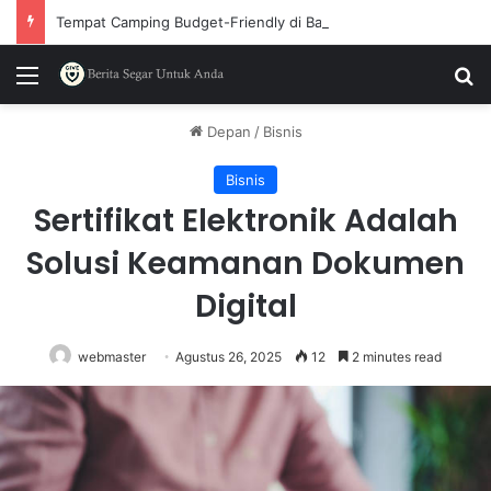
Tempat Camping Budget-Friendly di Bandung yang Wajib Dicoba
Menu
P
Depan
/
Bisnis
Bisnis
Sertifikat Elektronik Adalah
Solusi Keamanan Dokumen
Digital
webmaster
Agustus 26, 2025
12
2 minutes read