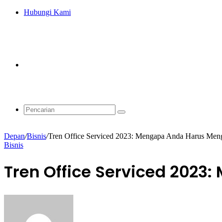
Hubungi Kami
Artikel
Acak
Pencarian
Depan
/
Bisnis
/
Tren Office Serviced 2023: Mengapa Anda Harus Men
Bisnis
Tren Office Serviced 202