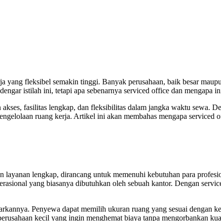
ang fleksibel semakin tinggi. Banyak perusahaan, baik besar maupun ke
engar istilah ini, tetapi apa sebenarnya serviced office dan mengapa in
ses, fasilitas lengkap, dan fleksibilitas dalam jangka waktu sewa. Den
gelolaan ruang kerja. Artikel ini akan membahas mengapa serviced off
s dan layanan lengkap, dirancang untuk memenuhi kebutuhan para prof
rasional yang biasanya dibutuhkan oleh sebuah kantor. Dengan serviced
awarkannya. Penyewa dapat memilih ukuran ruang yang sesuai dengan ke
u perusahaan kecil yang ingin menghemat biaya tanpa mengorbankan kual