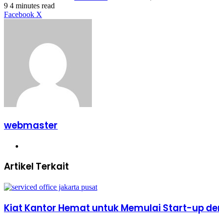
9
4 minutes read
LinkedIn
Tumblr
Pinterest
Reddit
VKontakte
Share
Print
Facebook
X
via
Email
webmaster
Website
Artikel Terkait
Kiat Kantor Hemat untuk Memulai Start-up de