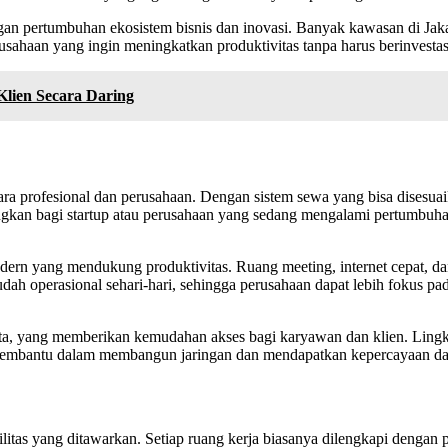
ngan pertumbuhan ekosistem bisnis dan inovasi. Banyak kawasan di Jaka
usahaan yang ingin meningkatkan produktivitas tanpa harus berinvestasi
lien Secara Daring
i para profesional dan perusahaan. Dengan sistem sewa yang bisa dises
ntungkan bagi startup atau perusahaan yang sedang mengalami pertumb
s modern yang mendukung produktivitas. Ruang meeting, internet cepat, 
h operasional sehari-hari, sehingga perusahaan dapat lebih fokus pad
Jakarta, yang memberikan kemudahan akses bagi karyawan dan klien. Ling
iri, membantu dalam membangun jaringan dan mendapatkan kepercayaan dar
asilitas yang ditawarkan. Setiap ruang kerja biasanya dilengkapi dengan