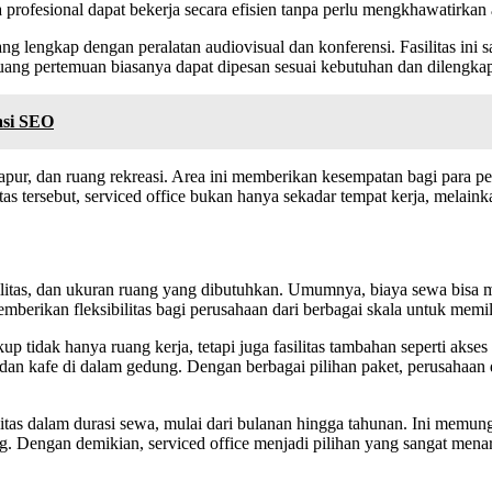
ara profesional dapat bekerja secara efisien tanpa perlu mengkhawatirkan 
yang lengkap dengan peralatan audiovisual dan konferensi. Fasilitas i
Ruang pertemuan biasanya dapat dipesan sesuai kebutuhan dan dilengk
asi SEO
dapur, dan ruang rekreasi. Area ini memberikan kesempatan bagi para p
itas tersebut, serviced office bukan hanya sekadar tempat kerja, melai
silitas, dan ukuran ruang yang dibutuhkan. Umumnya, biaya sewa bisa mu
emberikan fleksibilitas bagi perusahaan dari berbagai skala untuk mem
 tidak hanya ruang kerja, tetapi juga fasilitas tambahan seperti akses 
dan kafe di dalam gedung. Dengan berbagai pilihan paket, perusahaa
ilitas dalam durasi sewa, mulai dari bulanan hingga tahunan. Ini mem
ng. Dengan demikian, serviced office menjadi pilihan yang sangat men