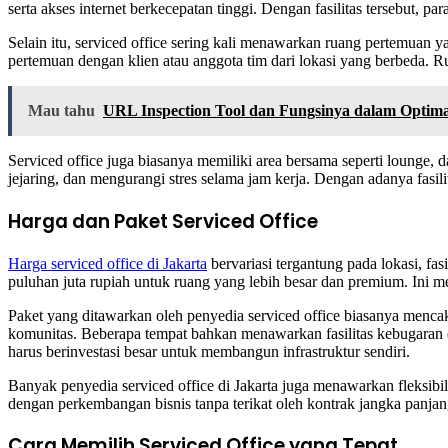
serta akses internet berkecepatan tinggi. Dengan fasilitas tersebut, p
Selain itu, serviced office sering kali menawarkan ruang pertemuan 
pertemuan dengan klien atau anggota tim dari lokasi yang berbeda. 
Mau tahu
URL Inspection Tool dan Fungsinya dalam Optim
Serviced office juga biasanya memiliki area bersama seperti lounge, 
jejaring, dan mengurangi stres selama jam kerja. Dengan adanya fasil
Harga dan Paket Serviced Office
Harga serviced office di Jakarta
bervariasi tergantung pada lokasi, fa
puluhan juta rupiah untuk ruang yang lebih besar dan premium. Ini m
Paket yang ditawarkan oleh penyedia serviced office biasanya mencakup
komunitas. Beberapa tempat bahkan menawarkan fasilitas kebugaran 
harus berinvestasi besar untuk membangun infrastruktur sendiri.
Banyak penyedia serviced office di Jakarta juga menawarkan fleksib
dengan perkembangan bisnis tanpa terikat oleh kontrak jangka panja
Cara Memilih Serviced Office yang Tepat