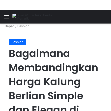
Menu
P
Depan
/
Fashion
Fashion
Bagaimana
Membandingkan
Harga Kalung
Berlian Simple
dan Elegan di