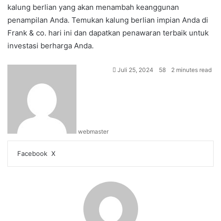
kalung berlian yang akan menambah keanggunan
penampilan Anda. Temukan kalung berlian impian Anda di
Frank & co. hari ini dan dapatkan penawaran terbaik untuk
investasi berharga Anda.
Juli 25, 2024
58
2 minutes read
webmaster
LinkedIn
Tumblr
Pinterest
Reddit
VKontakte
Share
Print
Facebook
X
via
Email