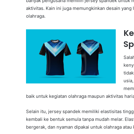
banyak pengusaha memilih jersey spandek untuk 
aktivitas. Kain ini juga memungkinkan desain yang 
olahraga.
Ke
S
Sala
keny
tida
usia
memb
baik untuk kegiatan olahraga maupun aktivitas hari
Selain itu, jersey spandek memiliki elastisitas ti
kembali ke bentuk semula tanpa mudah melar. Elast
bergerak, dan nyaman dipakai untuk olahraga atau