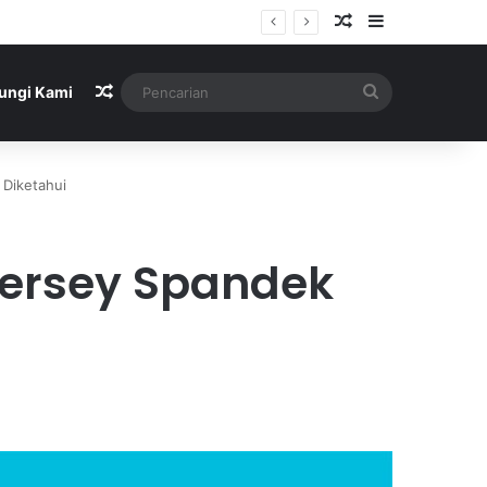
Artikel Acak
Sidebar
Artikel Acak
Pencarian
ungi Kami
 Diketahui
Jersey Spandek