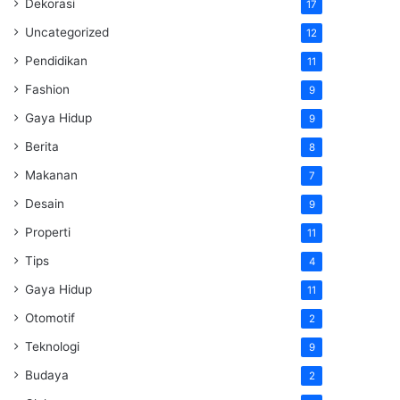
Dekorasi
17
Uncategorized
12
Pendidikan
11
Fashion
9
Gaya Hidup
9
Berita
8
Makanan
7
Desain
9
Properti
11
Tips
4
Gaya Hidup
11
Otomotif
2
Teknologi
9
Budaya
2