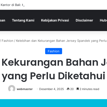
 Kantor di Bali: Kenapa Shooting Range Mulai Sering Dipilih
pan
Tentang Kami
Kebijakan Privasi
Disclaimer
Hub
/
Fashion
/
Kelebihan dan Kekurangan Bahan Jersey Spandek yang Perlu
Fashion
 Kekurangan Bahan 
yang Perlu Diketahui
webmaster
Desember 4, 2025
20
2 minutes read