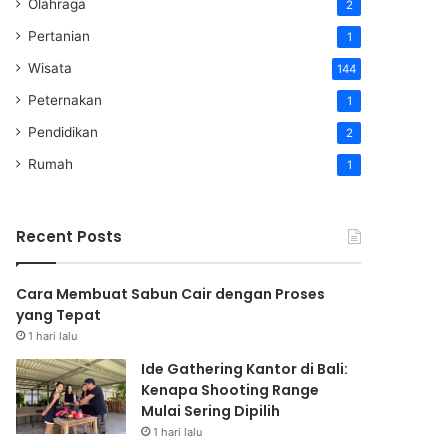
Olahraga
2
Pertanian
1
Wisata
144
Peternakan
1
Pendidikan
2
Rumah
1
Recent Posts
Cara Membuat Sabun Cair dengan Proses
yang Tepat
1 hari lalu
Ide Gathering Kantor di Bali:
Kenapa Shooting Range
Mulai Sering Dipilih
1 hari lalu