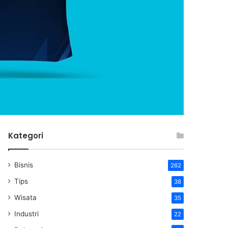
Kategori
Bisnis
262
Tips
38
Wisata
35
Industri
22