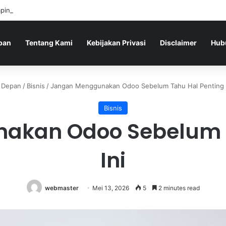
ing Budget-Friendly di Bandung yang Wajib Dicoba
pan
Tentang Kami
Kebijakan Privasi
Disclaimer
Hub
Depan
/
Bisnis
/
Jangan Menggunakan Odoo Sebelum Tahu Hal Penting 
Bisnis
akan Odoo Sebelum T
Ini
webmaster
Mei 13, 2026
5
2 minutes read