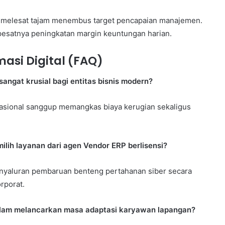
an melesat tajam menembus target pencapaian manajemen.
pesatnya peningkatan margin keuntungan harian.
asi Digital (FAQ)
gat krusial bagi entitas bisnis modern?
erasional sanggup memangkas biaya kerugian sekaligus
lih layanan dari agen Vendor ERP berlisensi?
nyaluran pembaruan benteng pertahanan siber secara
rporat.
alam melancarkan masa adaptasi karyawan lapangan?