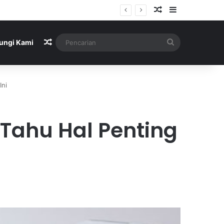
Artikel Acak
Sidebar
Artikel Acak
Pencarian
ungi Kami
Ini
ahu Hal Penting