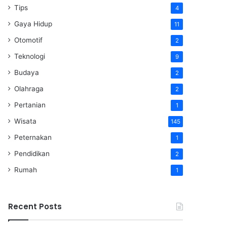
Tips
4
Gaya Hidup
11
Otomotif
2
Teknologi
9
Budaya
2
Olahraga
2
Pertanian
1
Wisata
145
Peternakan
1
Pendidikan
2
Rumah
1
Recent Posts