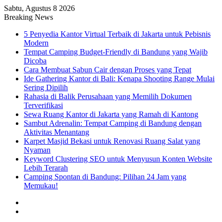
Sabtu, Agustus 8 2026
Breaking News
5 Penyedia Kantor Virtual Terbaik di Jakarta untuk Pebisnis
Modern
Tempat Camping Budget-Friendly di Bandung yang Wajib
Dicoba
Cara Membuat Sabun Cair dengan Proses yang Tepat
Ide Gathering Kantor di Bali: Kenapa Shooting Range Mulai
Sering Dipilih
Rahasia di Balik Perusahaan yang Memilih Dokumen
Terverifikasi
Sewa Ruang Kantor di Jakarta yang Ramah di Kantong
Sambut Adrenalin: Tempat Camping di Bandung dengan
Aktivitas Menantang
Karpet Masjid Bekasi untuk Renovasi Ruang Salat yang
Nyaman
Keyword Clustering SEO untuk Menyusun Konten Website
Lebih Terarah
Camping Spontan di Bandung: Pilihan 24 Jam yang
Memukau!
Artikel
Acak
Sidebar