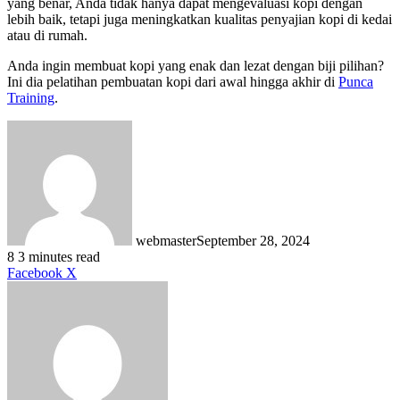
yang benar, Anda tidak hanya dapat mengevaluasi kopi dengan
lebih baik, tetapi juga meningkatkan kualitas penyajian kopi di kedai
atau di rumah.
Anda ingin membuat kopi yang enak dan lezat dengan biji pilihan?
Ini dia pelatihan pembuatan kopi dari awal hingga akhir di
Punca
Training
.
webmaster
September 28, 2024
8
3 minutes read
LinkedIn
Tumblr
Pinterest
Reddit
VKontakte
Share
Print
Facebook
X
via
Email